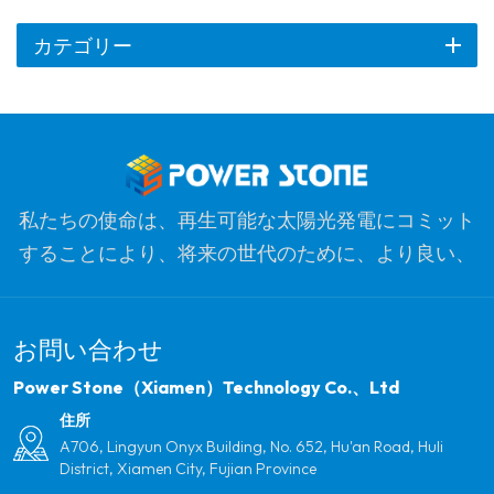
カテゴリー
私たちの使命は、再生可能な太陽光発電にコミット
することにより、将来の世代のために、より良い、
よりきれいな惑星を最適化することです。私たちの
目標は、クリーンエネルギー製品のリーダーであ
お問い合わせ
り、品質、プロフェッショナリズム、イノベーショ
ンのための最も信頼できるグローバルパートナーに
Power Stone（Xiamen）Technology Co.、Ltd
なることです。
住所
A706, Lingyun Onyx Building, No. 652, Hu'an Road, Huli
District, Xiamen City, Fujian Province