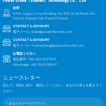
ンのための最も信頼できるグローバルパートナーに
Power Stone（Xiamen）Technology Co.、Ltd
なることです。
住所
A706, Lingyun Onyx Building, No. 652, Hu'an Road, Huli
District, Xiamen City, Fujian Province
CONTACT & ADVISORY
電子メール :
Sales@powerstone-tec.com
CONTACT & ADVISORY
電子メール :
Connie.Dong@powerstone-tec.com
お電話ください
電話番号 :
+86-592-5927399
Whatsapp :
+86 13400781697
ニュースレター
読んで、投稿し続け、購読してください。あなたの考えを教えてく
ださい。