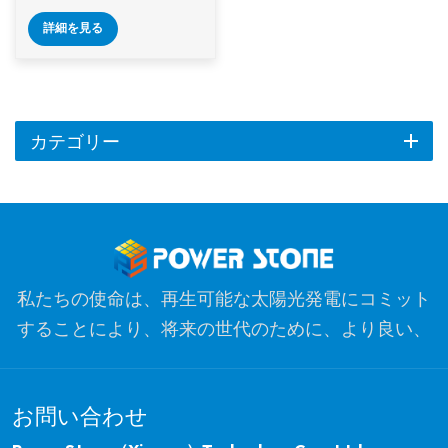
ニウムマトリックス三
詳細を見る
脚ソーラー取り付けシ
ステム 平らな屋根に効
率的で信頼性の高いソ
ーラーパネルの設置用
に設計されています。
カテゴリー
三脚設計は、最適なパ
ネルポジショニングを
提供し、エネルギーの
捕獲を強化し、挑戦的
な気象条件でも安定性
を確保します。
私たちの使命は、再生可能な太陽光発電にコミット
することにより、将来の世代のために、より良い、
よりきれいな惑星を最適化することです。私たちの
目標は、クリーンエネルギー製品のリーダーであ
お問い合わせ
り、品質、プロフェッショナリズム、イノベーショ