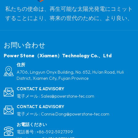
ができます。
私たちの使命は、再生可能な太陽光発電にコミット
することにより、将来の世代のために、より良い、
よりきれいな惑星を最適化することです。私たちの
目標は、クリーンエネルギー製品のリーダーであ
お問い合わせ
り、品質、プロフェッショナリズム、イノベーショ
ンのための最も信頼できるグローバルパートナーに
Power Stone（Xiamen）Technology Co.、Ltd
なることです。
住所
A706, Lingyun Onyx Building, No. 652, Hu'an Road, Huli
District, Xiamen City, Fujian Province
CONTACT & ADVISORY
電子メール :
Sales@powerstone-tec.com
CONTACT & ADVISORY
電子メール :
Connie.Dong@powerstone-tec.com
お電話ください
電話番号 :
+86-592-5927399