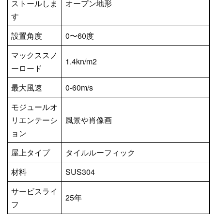
ストールしま
オープン地形
す
設置角度
0〜60度
マックススノ
1.4kn/m2
ーロード
最大風速
0-60m/s
モジュールオ
リエンテーシ
風景や肖像画
ョン
屋上タイプ
タイルルーフィック
材料
SUS304
サービスライ
25年
フ