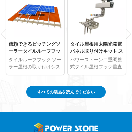
信頼できるピッチングソ
タイル屋根用太陽光発電
ーラータイルルーフフッ
パネル取り付けキット ス
クマウントシステム
テンレス製 ソーラーパネ
タイルルーフフック ソー
パワーストーン二重調整
ル用 二重調整可能屋根フ
ラー屋根の取り付けシス
式タイル屋根フック垂直
ック
テムは、タイル屋の屋根
方向と水平方向の両方の
にソーラーパネルを設置
調整が可能で、太陽光パ
するための堅牢で耐久性
ネルを最適な位置に配置
すべての製品を読んでください
があり、非常に効率的な
してエネルギー回収を最
ソリューションを提供す
大化できます。この柔軟
るように細心の注意を払
性により、屋根の向きや
って設計されています。
傾斜に関係なく、太陽光
発電システムを太陽の軌
道に完全に合わせること