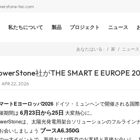
werstone-tec.com
私たちについて
製品
プロジェクト
ニュース
/
家
/
ニュース
あなたはいる :
owerStone社がTHE SMART E EUROPE 
APR 22, 2026
マートEヨーロッパ2026
ドイツ・ミュンヘンで開催される国際
6月23日から25日
催期間は
大変熱心に。
owerStoneは、太陽光発電用架台ソリューションのフルライ
ブースA6.350G
お会いしましょう
の一大イベントで、新規および既存のお客様と直接お会いし、