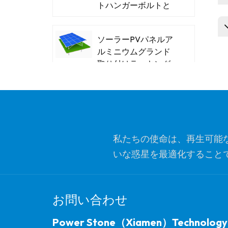
トハンガーボルトと
木製の糸
ソーラーPVパネルア
ルミニウムグランド
取り付けラッキング
システム
パワーストーンT型ス
チールソーラーカー
ポート
私たちの使命は、再生可能
いな惑星を最適化すること
革新的なソーラーフ
ラット屋根の三角形
ッショナリズム、イ
バラストマウントブ
ラケット
お問い合わせ
パワーストーンバラ
Power Stone（Xiamen）Technology
ストフラットルーフ