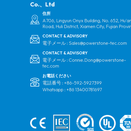
Co.、Ltd
ルーフマトリックス
ソーラーマウントシ
住所
ステム
A706, Lingyun Onyx Building, No. 652, Hu'a
台形金属屋根マウン
Road, Huli District, Xiamen City, Fujian Provi
トアルミニウムソー
CONTACT & ADVISORY
ラーミニレール
電子メール :
Sales@powerstone-tec.com
CONTACT & ADVISORY
フラットルーフアル
電子メール :
Connie.Dong@powerstone-
tec.com
ミニウムマトリック
ス三脚太陽マウント
お電話ください
システム
電話番号 :
+86-592-5927399
Whatsapp :
+86 13400781697
メタルルーフレイレ
スマウントソーラー
ショートレールマウ
ント構造メーカー
太陽垂直PVファーム