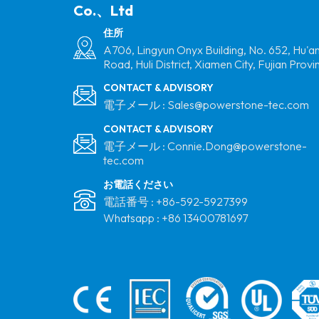
Co.、Ltd
ルーフマトリックス
ソーラーマウントシ
住所
ステム
A706, Lingyun Onyx Building, No. 652, Hu'a
台形金属屋根マウン
Road, Huli District, Xiamen City, Fujian Provi
トアルミニウムソー
CONTACT & ADVISORY
ラーミニレール
電子メール :
Sales@powerstone-tec.com
CONTACT & ADVISORY
フラットルーフアル
電子メール :
Connie.Dong@powerstone-
tec.com
ミニウムマトリック
ス三脚太陽マウント
お電話ください
システム
電話番号 :
+86-592-5927399
Whatsapp :
+86 13400781697
メタルルーフレイレ
スマウントソーラー
ショートレールマウ
ント構造メーカー
太陽垂直PVファーム