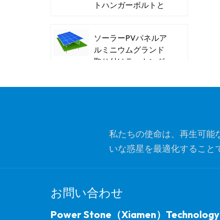
トハンガーボルトと
木製の糸
ソーラーPVパネルア
ルミニウムグランド
取り付けラッキング
システム
パワーストーンT型ス
チールソーラーカー
ポート
私たちの使命は、再生可能
いな惑星を最適化すること
革新的なソーラーフ
ラット屋根の三角形
ッショナリズム、イ
バラストマウントブ
ラケット
お問い合わせ
パワーストーンバラ
Power Stone（Xiamen）Technology
ストフラットルーフ