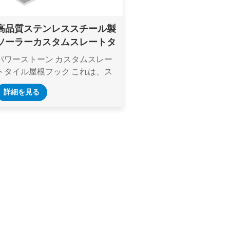
高品質ステンレススチール製
ソーラーカスタムスレートタ
イル屋根フック
パワーストーン カスタムスレー
トタイル屋根フック これは、ス
ムーズで手間のかからない設置
詳細を見る
を実現するための鍵となりま
す。最高級のステンレス鋼304
素材で作られており、優れた強
度と耐久性を備え、ソーラーパ
ネルをしっかりと固定します。