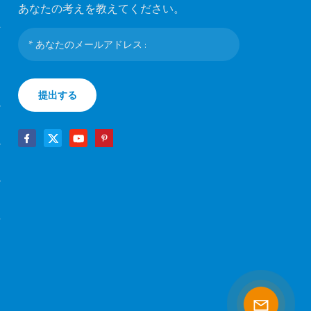
あなたの考えを教えてください。
マ
ラ
提出する
シ
テ
け
マ