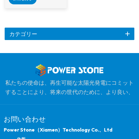
ール 住宅屋上、商業ビ
ル、産業用太陽光プロ
ジェクトなど、幅広い
アプリケーションに適
しています。さまざま
カテゴリー
な屋根の種類とソーラ
ーパネルの構成との互
換性により、あらゆる
ソーラーの設置に多用
の選択肢になります。
私たちの使命は、再生可能な太陽光発電にコミット
することにより、将来の世代のために、より良い、
よりきれいな惑星を最適化することです。私たちの
目標は、クリーンエネルギー製品のリーダーであ
お問い合わせ
り、品質、プロフェッショナリズム、イノベーショ
ンのための最も信頼できるグローバルパートナーに
Power Stone（Xiamen）Technology Co.、Ltd
なることです。