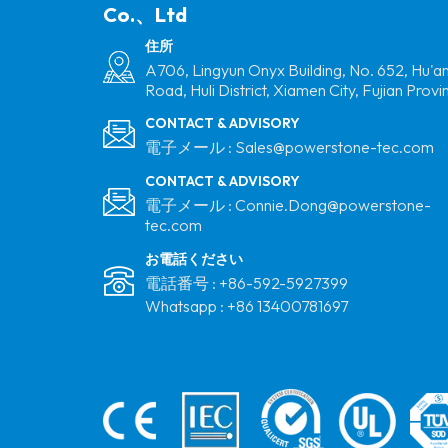
Co.、Ltd
ルーフマトリックス
ソーラーマウントシ
住所
ステム
A706, Lingyun Onyx Building, No. 652, Hu'a
台形金属屋根マウン
Road, Huli District, Xiamen City, Fujian Provi
トアルミニウムソー
CONTACT & ADVISORY
ラーミニレール
電子メール :
Sales@powerstone-tec.com
CONTACT & ADVISORY
フラットルーフアル
電子メール :
Connie.Dong@powerstone-
tec.com
ミニウムマトリック
ス三脚太陽マウント
お電話ください
システム
電話番号 :
+86-592-5927399
Whatsapp :
+86 13400781697
メタルルーフレイレ
スマウントソーラー
ショートレールマウ
ント構造メーカー
太陽垂直PVファーム