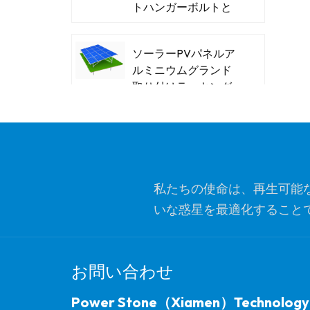
トハンガーボルトと
木製の糸
ソーラーPVパネルア
ルミニウムグランド
取り付けラッキング
システム
パワーストーンT型ス
チールソーラーカー
ポート
私たちの使命は、再生可能
いな惑星を最適化すること
革新的なソーラーフ
ラット屋根の三角形
ッショナリズム、イ
バラストマウントブ
ラケット
お問い合わせ
パワーストーンバラ
Power Stone（Xiamen）Technology
ストフラットルーフ