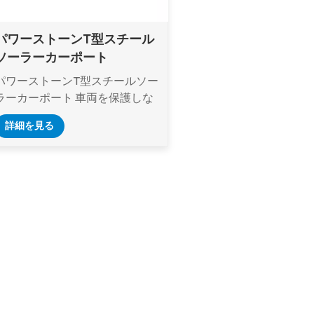
パワーストーンT型スチール
ソーラーカーポート
パワーストーンT型スチールソー
ラーカーポート 車両を保護しな
がら太陽エネルギーを利用しよ
詳細を見る
うとしている住宅所有者や企業
にとって革新的で耐久性のある
ソリューションです。高品質の
炭素鋼で作られたこの堅牢なカ
ーポートは、過酷な気象条件に
耐え、信頼できるパフォーマン
スを提供するように設計されて
います。