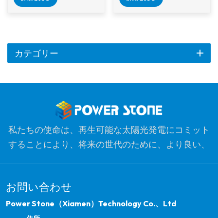
そして発電機能を兼ね
トのソーラーパネルの
備えた二重構造物で
設置をサポートするた
す。設計においては、
めに設計された、堅牢
太陽光発電の効率、構
で耐久性があり、革新
造強度、防水性能、そ
的なソリューションで
カテゴリー
して美観を考慮する必
す。ユニークなY字型フ
要があります。
レームは、優れた安定
性とスペースの最適化
を提供し、ソーラーパ
ネルを安全に取り付け
ることができ、その下
私たちの使命は、再生可能な太陽光発電にコミット
の車両の保護も提供し
ます。
することにより、将来の世代のために、より良い、
よりきれいな惑星を最適化することです。私たちの
目標は、クリーンエネルギー製品のリーダーであ
お問い合わせ
り、品質、プロフェッショナリズム、イノベーショ
ンのための最も信頼できるグローバルパートナーに
Power Stone（Xiamen）Technology Co.、Ltd
なることです。