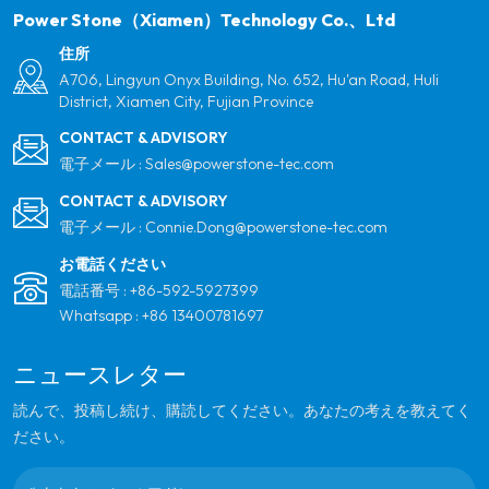
ンのための最も信頼できるグローバルパートナーに
Power Stone（Xiamen）Technology Co.、Ltd
なることです。
住所
A706, Lingyun Onyx Building, No. 652, Hu'an Road, Huli
District, Xiamen City, Fujian Province
CONTACT & ADVISORY
電子メール :
Sales@powerstone-tec.com
CONTACT & ADVISORY
電子メール :
Connie.Dong@powerstone-tec.com
お電話ください
電話番号 :
+86-592-5927399
Whatsapp :
+86 13400781697
ニュースレター
読んで、投稿し続け、購読してください。あなたの考えを教えてく
ださい。