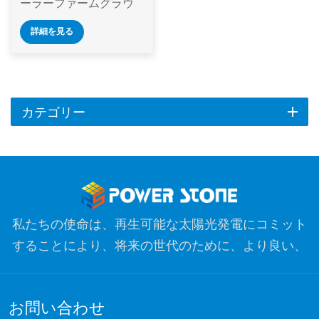
ーラーファームグラウ
ンド取り付けシステム
詳細を見る
は、農業環境における
地上ベースの太陽の設
置に向けた堅牢でカス
タム適応可能なソリュ
ーションです。耐久性
カテゴリー
が高く、効率的なイン
ストール、長期的な信
頼性を提供し、農業業
務とのシームレスな統
合を確保します。
私たちの使命は、再生可能な太陽光発電にコミット
することにより、将来の世代のために、より良い、
よりきれいな惑星を最適化することです。私たちの
目標は、クリーンエネルギー製品のリーダーであ
お問い合わせ
り、品質、プロフェッショナリズム、イノベーショ